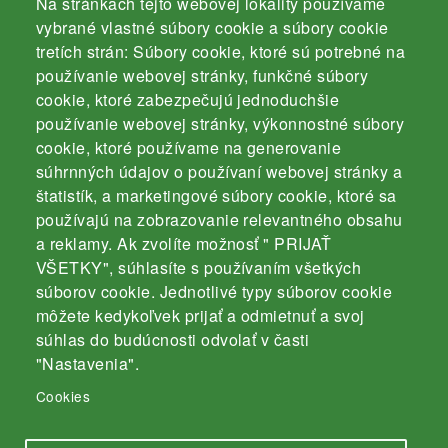
Na stránkach tejto webovej lokality používame
vybrané vlastné súbory cookie a súbory cookie
tretích strán: Súbory cookie, ktoré sú potrebné na
Slovenský rybársky zväz
používanie webovej stránky, funkčné súbory
Komárno
cookie, ktoré zabezpečujú jednoduchšie
používanie webovej stránky, výkonnostné súbory
cookie, ktoré používame na generovanie
súhrnných údajov o používaní webovej stránky a
štatistík, a marketingové súbory cookie, ktoré sa
používajú na zobrazovanie relevantného obsahu
Kontakt
a reklamy. Ak zvolíte možnosť " PRIJAŤ
Záhradnícka 3000/4
VŠETKY", súhlasíte s používaním všetkých
súborov cookie. Jednotlivé typy súborov cookie
94501 Komárno
môžete kedykoľvek prijať a odmietnuť a svoj
mobil: 035 / 770 19 43
súhlas do budúcnosti odvolať v časti
e-mail:
info@srz-komarno.sk
"Nastavenia".
Cookies
Odkazy