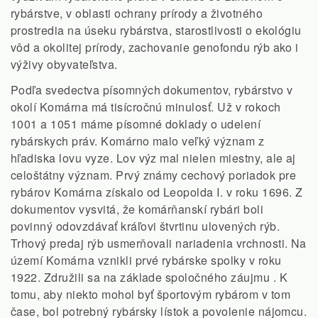
rybárstve, v oblasti ochrany prírody a životného
prostredia na úseku rybárstva, starostlivosti o ekológiu
vôd a okolitej prírody, zachovanie genofondu rýb ako i
výživy obyvateľstva.
Podľa svedectva písomných dokumentov, rybárstvo v
okolí Komárna má tisícročnú minulosť. Už v rokoch
1001 a 1051 máme písomné doklady o udelení
rybárskych práv. Komárno malo veľký význam z
hľadiska lovu vyze. Lov výz mal nielen miestny, ale aj
celoštátny význam. Prvý známy cechový poriadok pre
rybárov Komárna získalo od Leopolda I. v roku 1696. Z
dokumentov vysvitá, že komárňanskí rybári boli
povinný odovzdávať kráľovi štvrtinu ulovených rýb.
Trhový predaj rýb usmerňovali nariadenia vrchnosti. Na
území Komárna vznikli prvé rybárske spolky v roku
1922. Združili sa na základe spoločného záujmu . K
tomu, aby niekto mohol byť športovým rybárom v tom
čase, bol potrebný rybársky lístok a povolenie nájomcu.