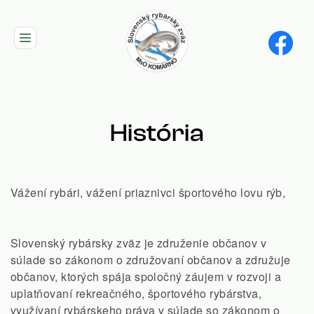
Skip
to
main
navigation
História
Vážení rybári, vážení priaznivci športového lovu rýb,
Slovenský rybársky zväz je združenie občanov v
súlade so zákonom o združovaní občanov a združuje
občanov, ktorých spája spoločný záujem v rozvoji a
uplatňovaní rekreačného, športového rybárstva,
využívaní rybárskeho práva v súlade so zákonom o