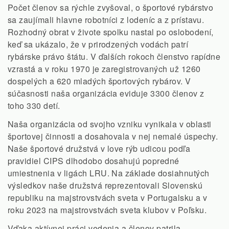
Počet členov sa rýchle zvyšoval, o športové rybárstvo
sa zaujímali hlavne robotníci z lodeníc a z prístavu.
Rozhodný obrat v živote spolku nastal po oslobodení,
keď sa ukázalo, že v prirodzených vodách patrí
rybárske právo štátu. V ďalších rokoch členstvo rapídne
vzrastá a v roku 1970 je zaregistrovaných už 1260
dospelých a 620 mladých športových rybárov. V
súčasnosti naša organizácia eviduje 3300 členov z
toho 330 detí.
Naša organizácia od svojho vzniku vynikala v oblasti
športovej činnosti a dosahovala v nej nemalé úspechy.
Naše športové družstvá v love rýb udicou podľa
pravidiel CIPS dlhodobo dosahujú popredné
umiestnenia v ligách LRU. Na základe dosiahnutých
výsledkov naše družstvá reprezentovali Slovenskú
republiku na majstrovstvách sveta v Portugalsku a v
roku 2023 na majstrovstvách sveta klubov v Poľsku.
Vďaka aktívnej práci vedenia a členov patrila