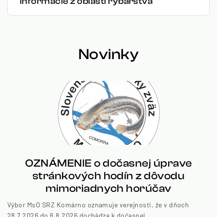
Informácie z oblasti rybárstva
Novinky
OZNÁMENIE o dočasnej úprave
stránkových hodín z dôvodu
mimoriadnych horúčav
Výbor MsO SRZ Komárno oznamuje verejnosti, že v dňoch
28.7.2026 do 6.8.2026 dochádza k dočasnej...