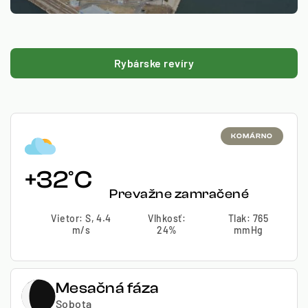
Rybárske revíry
KOMÁRNO
+32°C
Prevažne zamračené
Vietor: S, 4.4
Vlhkosť:
Tlak: 765
m/s
24%
mmHg
Mesačná fáza
Sobota