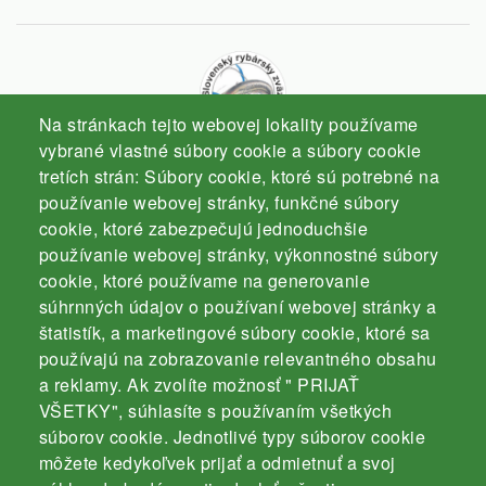
Na stránkach tejto webovej lokality používame
vybrané vlastné súbory cookie a súbory cookie
tretích strán: Súbory cookie, ktoré sú potrebné na
Slovenský rybársky zväz
používanie webovej stránky, funkčné súbory
Komárno
cookie, ktoré zabezpečujú jednoduchšie
používanie webovej stránky, výkonnostné súbory
cookie, ktoré používame na generovanie
súhrnných údajov o používaní webovej stránky a
štatistík, a marketingové súbory cookie, ktoré sa
používajú na zobrazovanie relevantného obsahu
Kontakt
a reklamy. Ak zvolíte možnosť " PRIJAŤ
Záhradnícka 3000/4
VŠETKY", súhlasíte s používaním všetkých
súborov cookie. Jednotlivé typy súborov cookie
94501 Komárno
môžete kedykoľvek prijať a odmietnuť a svoj
mobil: 035 / 770 19 43