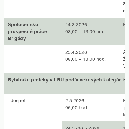
8.
ná
Spoločensko –
14.3.2026
Ko
prospešné práce
08,00 – 13,00 hod.
Brigády
25.4.2026
Ak
08,00 – 13,00 hod.
Ži
Vá
Rybárske preteky v LRU podľa vekových kategórií:
- dospelí
2.5.2026
Ko
06,00 hod.
-p
Ms
24.5.-30.5.2026
10