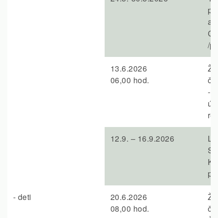
pr
a 
CA
/p
13.6.2026
Ži
06,00 hod.
č.
- 
úr
re
12.9. – 16.9.2026
Lo
SI
Ko
p.
- deti
20.6.2026
Ži
08,00 hod.
č.