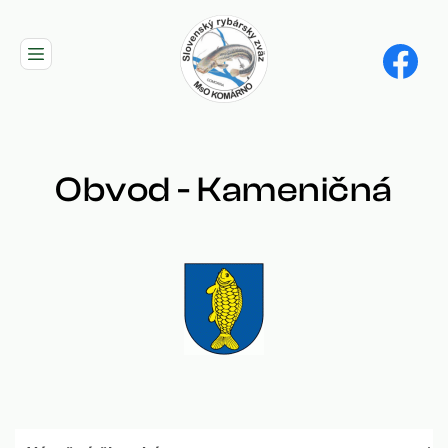
Skip
to
main
navigation
Obvod - Kameničná