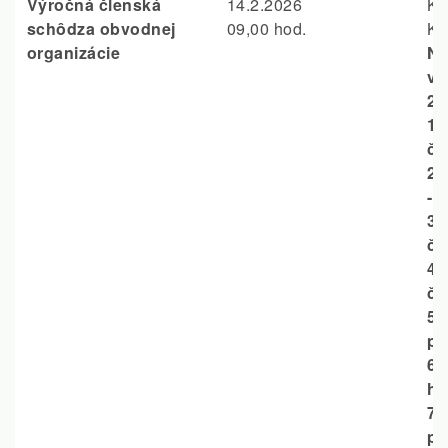
Výročná členská
14.2.2026
Ku
schôdza obvodnej
09,00 hod.
Ka
organizácie
No
vo
20
1.
čl
2.
- 
3.
čl
4.
čl
5.
po
6.
ho
7.
pr