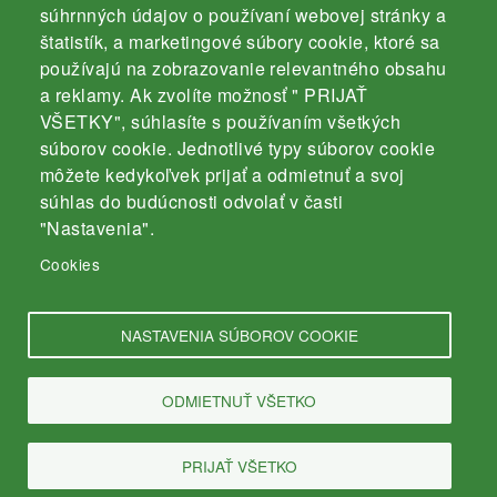
súhrnných údajov o používaní webovej stránky a
štatistík, a marketingové súbory cookie, ktoré sa
používajú na zobrazovanie relevantného obsahu
Kontakt
a reklamy. Ak zvolíte možnosť " PRIJAŤ
Záhradnícka 3000/4
VŠETKY", súhlasíte s používaním všetkých
súborov cookie. Jednotlivé typy súborov cookie
94501 Komárno
môžete kedykoľvek prijať a odmietnuť a svoj
mobil: 035 / 770 19 43
súhlas do budúcnosti odvolať v časti
e-mail:
info@srz-komarno.sk
"Nastavenia".
Cookies
Odkazy
NASTAVENIA SÚBOROV COOKIE
Ochrana osobných údajov
ODMIETNUŤ VŠETKO
Cookies
PRIJAŤ VŠETKO
© 2026 MsO Komárno