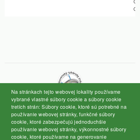
Ča
Ob
Na stránkach tejto webovej lokality používame
vybrané vlastné súbory cookie a súbory cookie
tretích strán: Súbory cookie, ktoré sú potrebné na
Slovenský rybársky zväz
používanie webovej stránky, funkčné súbory
Komárno
cookie, ktoré zabezpečujú jednoduchšie
používanie webovej stránky, výkonnostné súbory
cookie, ktoré používame na generovanie