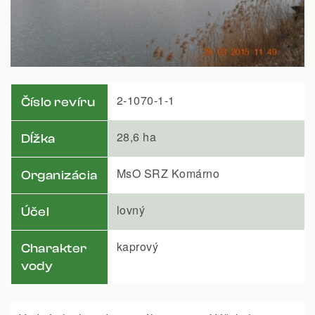
2-1070-1-1
Číslo revíru
28,6 ha
Dĺžka
MsO SRZ Komárno
Organizácia
lovný
Účel
kaprový
Charakter
vody