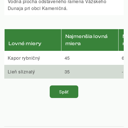
Vodná plocha odstaveného ramena Vážskeho
Dunaja pri obci Kameničná.
Najmenšia lovná
Na
Lovné miery
miera
m
Kapor rybničný
45
65
Lieň sliznatý
35
-
Späť