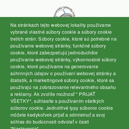
Na stránkach tejto webovej lokality používame
vybrané vlastné súbory cookie a súbory cookie
tretích strán: Súbory cookie, ktoré sú potrebné na
Slovenský rybársky zväz
používanie webovej stránky, funkčné súbory
Komárno
cookie, ktoré zabezpečujú jednoduchšie
používanie webovej stránky, výkonnostné súbory
cookie, ktoré používame na generovanie
súhrnných údajov o používaní webovej stránky a
štatistík, a marketingové súbory cookie, ktoré sa
používajú na zobrazovanie relevantného obsahu
Kontakt
a reklamy. Ak zvolíte možnosť " PRIJAŤ
Záhradnícka 3000/4
VŠETKY", súhlasíte s používaním všetkých
súborov cookie. Jednotlivé typy súborov cookie
94501 Komárno
môžete kedykoľvek prijať a odmietnuť a svoj
mobil: 035 / 770 19 43
súhlas do budúcnosti odvolať v časti
e-mail:
info@srz-komarno.sk
"Nastavenia".